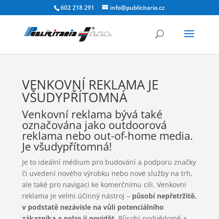
602 218 291
info@publicitaria.cz
VENKOVNÍ REKLAMA JE
VŠUDYPŘÍTOMNÁ
Venkovní reklama bývá také
označována jako outdoorová
reklama nebo out-of-home media.
Je všudypřítomná!
Je to ideální médium pro budování a podporu značky
či uvedení nového výrobku nebo nové služby na trh,
ale také pro navigaci ke komerčnímu cíli. Venkovní
reklama je velmi účinný nástroj –
působí nepřetržitě,
v podstatě nezávisle na vůli potenciálního
zákazníka a nelze ji nevidět.
Působí podvědomě a