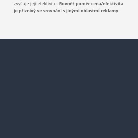
zvyšuje její efektivitu.
Rovněž poměr cena/efektivita
je příznivý ve srovnání s jinými oblastmi reklamy.

Naši zákazníci
Každý náš zákazník je pro nás důležitý! Mezi naše
tradiční zákazníky patří…
j
Napište nám