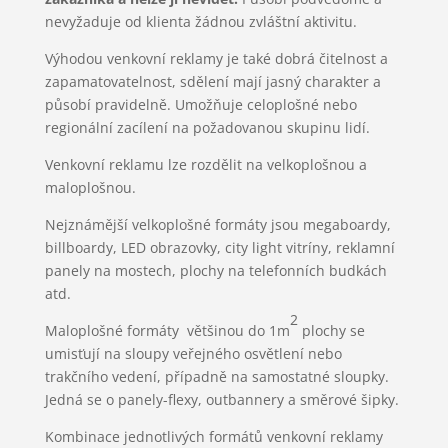
nevyžaduje od klienta žádnou zvláštní aktivitu.
Výhodou venkovní reklamy je také dobrá čitelnost a
zapamatovatelnost, sdělení mají jasný charakter a
působí pravidelně. Umožňuje celoplošné nebo
regionální zacílení na požadovanou skupinu lidí.
Venkovní reklamu lze rozdělit na velkoplošnou a
maloplošnou.
Nejznámější velkoplošné formáty jsou megaboardy,
billboardy, LED obrazovky, city light vitríny, reklamní
panely na mostech, plochy na telefonních budkách
atd.
2
Maloplošné formáty většinou do 1m
plochy se
umisťují na sloupy veřejného osvětlení nebo
trakčního vedení, případně na samostatné sloupky.
Jedná se o panely-flexy, outbannery a směrové šipky.
Kombinace jednotlivých formátů venkovní reklamy